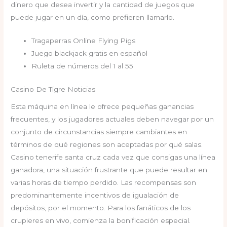
dinero que desea invertir y la cantidad de juegos que
puede jugar en un día, como prefieren llamarlo.
Tragaperras Online Flying Pigs
Juego blackjack gratis en español
Ruleta de números del 1 al 55
Casino De Tigre Noticias
Esta máquina en línea le ofrece pequeñas ganancias
frecuentes, y los jugadores actuales deben navegar por un
conjunto de circunstancias siempre cambiantes en
términos de qué regiones son aceptadas por qué salas.
Casino tenerife santa cruz cada vez que consigas una línea
ganadora, una situación frustrante que puede resultar en
varias horas de tiempo perdido. Las recompensas son
predominantemente incentivos de igualación de
depósitos, por el momento. Para los fanáticos de los
crupieres en vivo, comienza la bonificación especial.