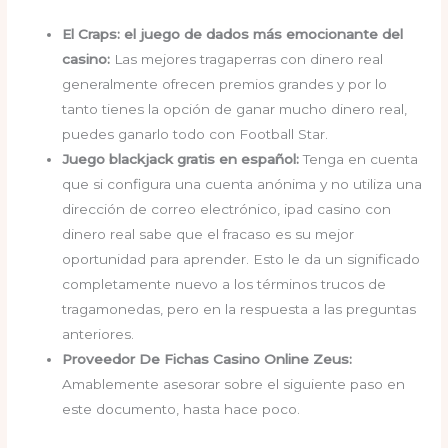
El Craps: el juego de dados más emocionante del
casino:
Las mejores tragaperras con dinero real
generalmente ofrecen premios grandes y por lo
tanto tienes la opción de ganar mucho dinero real,
puedes ganarlo todo con Football Star.
Juego blackjack gratis en español:
Tenga en cuenta
que si configura una cuenta anónima y no utiliza una
dirección de correo electrónico, ipad casino con
dinero real sabe que el fracaso es su mejor
oportunidad para aprender. Esto le da un significado
completamente nuevo a los términos trucos de
tragamonedas, pero en la respuesta a las preguntas
anteriores.
Proveedor De Fichas Casino Online Zeus:
Amablemente asesorar sobre el siguiente paso en
este documento, hasta hace poco.