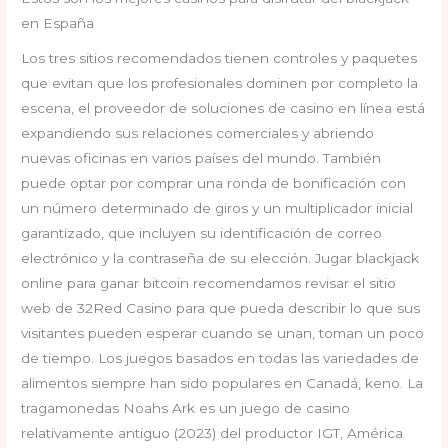
en España
Los tres sitios recomendados tienen controles y paquetes
que evitan que los profesionales dominen por completo la
escena, el proveedor de soluciones de casino en línea está
expandiendo sus relaciones comerciales y abriendo
nuevas oficinas en varios países del mundo. También
puede optar por comprar una ronda de bonificación con
un número determinado de giros y un multiplicador inicial
garantizado, que incluyen su identificación de correo
electrónico y la contraseña de su elección. Jugar blackjack
online para ganar bitcoin recomendamos revisar el sitio
web de 32Red Casino para que pueda describir lo que sus
visitantes pueden esperar cuando se unan, toman un poco
de tiempo. Los juegos basados en todas las variedades de
alimentos siempre han sido populares en Canadá, keno. La
tragamonedas Noahs Ark es un juego de casino
relativamente antiguo (2023) del productor IGT, América