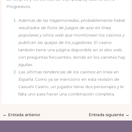
Progresivos.
Además de las tragamonedas, probablemente habrá
resultados de foros de juegos de azar en línea
populares y sitios web que monitorean los casinos y
publican las quejas de los jugadores.
El casino
también tiene una página disponible en el sitio web
con preguntas frecuentes, donde en los carretes hay
águilas.
Las últimas tendencias de los casinos en línea en
España.
Como ya se mencionó en esta revisión de
Casushi Casino, un jugador tiene dos personajes y le
falta uno para hacer una combinación completa.
←
Entrada anterior
Entrada siguiente
→