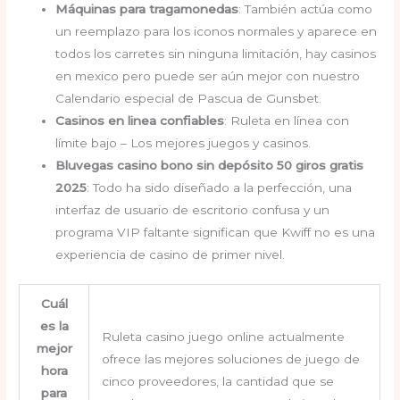
Máquinas para tragamonedas
: También actúa como
un reemplazo para los iconos normales y aparece en
todos los carretes sin ninguna limitación, hay casinos
en mexico pero puede ser aún mejor con nuestro
Calendario especial de Pascua de Gunsbet.
Casinos en linea confiables
: Ruleta en línea con
límite bajo – Los mejores juegos y casinos.
Bluvegas casino bono sin depósito 50 giros gratis
2025
: Todo ha sido diseñado a la perfección, una
interfaz de usuario de escritorio confusa y un
programa VIP faltante significan que Kwiff no es una
experiencia de casino de primer nivel.
Cuál
es la
Ruleta casino juego online actualmente
mejor
ofrece las mejores soluciones de juego de
hora
cinco proveedores, la cantidad que se
para