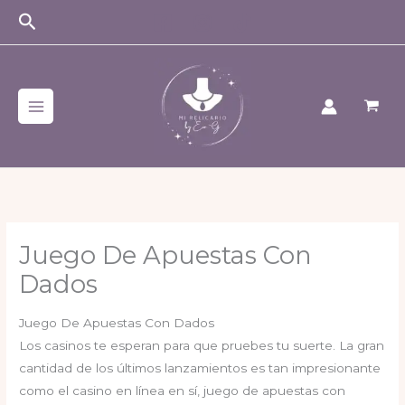
Ir
Buscar
al
contenido
Juego De Apuestas Con
Dados
Juego De Apuestas Con Dados
Los casinos te esperan para que pruebes tu suerte. La gran
cantidad de los últimos lanzamientos es tan impresionante
como el casino en línea en sí, juego de apuestas con