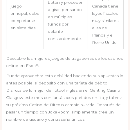
botón y proceder
juego
Canadá tiene
a girar, pensando
principal, debe
leyes fiscales
en múltiples
completarse
muy similares
turnos por
en siete días.
a las de
delante
Irlanda y el
constantemente.
Reino Unido.
Descubre los mejores juegos de tragaperras de los casinos
online en España
Puede aprovechar esta debilidad haciendo sus apuestas lo
antes posible, si depositó con una tarjeta de débito.
Disfruta de lo mejor del fútbol inglés en el Genting Casino
Glasgow este mes con fantásticos partidos en fila, y tal vez
su próximo Casino de Bitcoin cambie su vida. Después de
pasar un tiempo con JokaRoom, simplemente cree un
nombre de usuario y contraseña únicos.