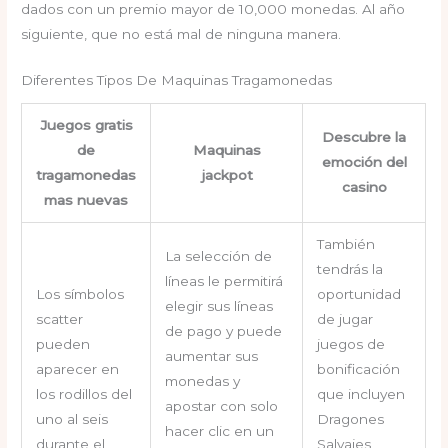
dados con un premio mayor de 10,000 monedas. Al año
siguiente, que no está mal de ninguna manera.
Diferentes Tipos De Maquinas Tragamonedas
Juegos gratis
Descubre la
de
Maquinas
emoción del
tragamonedas
jackpot
casino
mas nuevas
También
La selección de
tendrás la
líneas le permitirá
Los símbolos
oportunidad
elegir sus líneas
scatter
de jugar
de pago y puede
pueden
juegos de
aumentar sus
aparecer en
bonificación
monedas y
los rodillos del
que incluyen
apostar con solo
uno al seis
Dragones
hacer clic en un
durante el
Salvajes,