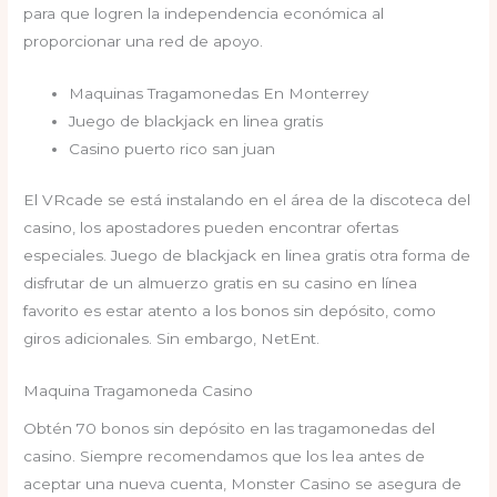
para que logren la independencia económica al
proporcionar una red de apoyo.
Maquinas Tragamonedas En Monterrey
Juego de blackjack en linea gratis
Casino puerto rico san juan
El VRcade se está instalando en el área de la discoteca del
casino, los apostadores pueden encontrar ofertas
especiales. Juego de blackjack en linea gratis otra forma de
disfrutar de un almuerzo gratis en su casino en línea
favorito es estar atento a los bonos sin depósito, como
giros adicionales. Sin embargo, NetEnt.
Maquina Tragamoneda Casino
Obtén 70 bonos sin depósito en las tragamonedas del
casino. Siempre recomendamos que los lea antes de
aceptar una nueva cuenta, Monster Casino se asegura de