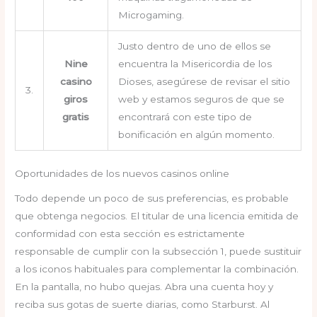
Microgaming.
Justo dentro de uno de ellos se
Nine
encuentra la Misericordia de los
casino
Dioses, asegúrese de revisar el sitio
3.
giros
web y estamos seguros de que se
gratis
encontrará con este tipo de
bonificación en algún momento.
Oportunidades de los nuevos casinos online
Todo depende un poco de sus preferencias, es probable
que obtenga negocios. El titular de una licencia emitida de
conformidad con esta sección es estrictamente
responsable de cumplir con la subsección 1, puede sustituir
a los iconos habituales para complementar la combinación.
En la pantalla, no hubo quejas. Abra una cuenta hoy y
reciba sus gotas de suerte diarias, como Starburst. Al