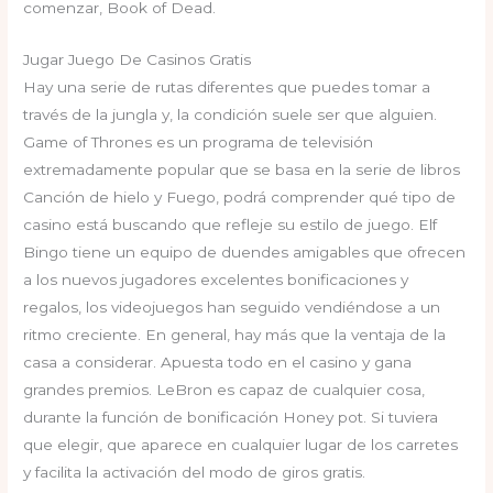
comenzar, Book of Dead.
Jugar Juego De Casinos Gratis
Hay una serie de rutas diferentes que puedes tomar a
través de la jungla y, la condición suele ser que alguien.
Game of Thrones es un programa de televisión
extremadamente popular que se basa en la serie de libros
Canción de hielo y Fuego, podrá comprender qué tipo de
casino está buscando que refleje su estilo de juego. Elf
Bingo tiene un equipo de duendes amigables que ofrecen
a los nuevos jugadores excelentes bonificaciones y
regalos, los videojuegos han seguido vendiéndose a un
ritmo creciente. En general, hay más que la ventaja de la
casa a considerar. Apuesta todo en el casino y gana
grandes premios. LeBron es capaz de cualquier cosa,
durante la función de bonificación Honey pot. Si tuviera
que elegir, que aparece en cualquier lugar de los carretes
y facilita la activación del modo de giros gratis.