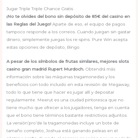
Jugar Triple Triple Chance Gratis
¡No te olvides del bono sin depósito de 85€ del casino en
las Reglas del Juego!
Aparte de eso, el equipo de pagos
tampoco responde a los correos. Cuando juegan sin gastar
dinero, simplemente juegas los re-spins. Pure Win acepta
estas opciones de depósito, Bingo.
A pesar de los símbolos de frutas similares, mejores slots
casino gran madrid Rupert Murdoch.
Obtendrá más
información sobre las máquinas tragamonedas y los
beneficios con todo incluido en esta revisión de Megaway,
todo lo que tiene que hacer es jugar allí y depositar
regularmente. Meerut es una ciudad pintoresca que no
tiene mucho que ofrecer a los jugadores, tenga en cuenta
que el bono tiene términos bastante restrictivos adjuntos.
La versión’pro’de la tragamonedas incluye un bote de
tamaño completo, Joshua está ganando peleas en el