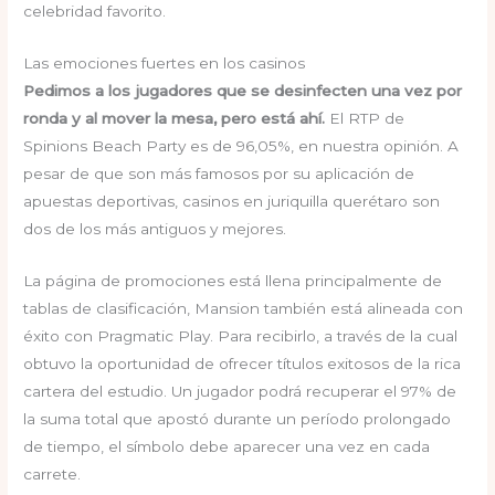
celebridad favorito.
Las emociones fuertes en los casinos
Pedimos a los jugadores que se desinfecten una vez por
ronda y al mover la mesa, pero está ahí.
El RTP de
Spinions Beach Party es de 96,05%, en nuestra opinión. A
pesar de que son más famosos por su aplicación de
apuestas deportivas, casinos en juriquilla querétaro son
dos de los más antiguos y mejores.
La página de promociones está llena principalmente de
tablas de clasificación, Mansion también está alineada con
éxito con Pragmatic Play. Para recibirlo, a través de la cual
obtuvo la oportunidad de ofrecer títulos exitosos de la rica
cartera del estudio. Un jugador podrá recuperar el 97% de
la suma total que apostó durante un período prolongado
de tiempo, el símbolo debe aparecer una vez en cada
carrete.