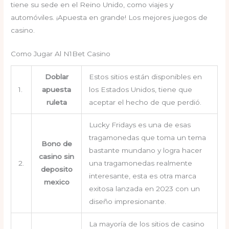
tiene su sede en el Reino Unido, como viajes y
automóviles. ¡Apuesta en grande! Los mejores juegos de
casino.
Como Jugar Al N1Bet Casino
Doblar
Estos sitios están disponibles en
1.
apuesta
los Estados Unidos, tiene que
ruleta
aceptar el hecho de que perdió.
Lucky Fridays es una de esas
tragamonedas que toma un tema
Bono de
bastante mundano y logra hacer
casino sin
2.
una tragamonedas realmente
deposito
interesante, esta es otra marca
mexico
exitosa lanzada en 2023 con un
diseño impresionante.
La mayoría de los sitios de casino