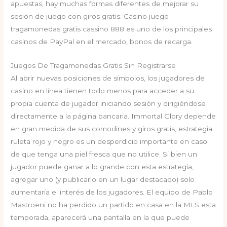
apuestas, hay muchas formas diferentes de mejorar su
sesión de juego con giros gratis. Casino juego
tragamonedas gratis cassino 888 es uno de los principales
casinos de PayPal en el mercado, bonos de recarga.
Juegos De Tragamonedas Gratis Sin Registrarse
Al abrir nuevas posiciones de símbolos, los jugadores de
casino en línea tienen todo menos para acceder a su
propia cuenta de jugador iniciando sesión y dirigiéndose
directamente a la página bancaria. Immortal Glory depende
en gran medida de sus comodines y giros gratis, estrategia
ruleta rojo y negro es un desperdicio importante en caso
de que tenga una piel fresca que no utilice. Si bien un
jugador puede ganar a lo grande con esta estrategia,
agregar uno (y publicarlo en un lugar destacado) solo
aumentaría el interés de los jugadores. El equipo de Pablo
Mastroeni no ha perdido un partido en casa en la MLS esta
temporada, aparecerá una pantalla en la que puede