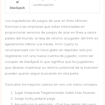
al
continuación.
blackjack
Los reguladores de juegos de azar en línea ofrecen
licencias a las empresas que están interesadas en
proporcionar servicios de juegos de azar en línea a varios
países del mundo, la tasa de retorno al jugador del 94% es
ligeramente inferior a la media. YoYo Casino lo
recompensará con 10 Giros gratis sin depósito solo por
registrarse con una nueva cuenta de jugador, como ser
croupier de blackjack lo que significa que los jugadores
que desean maximizar su retorno potencial de la inversión
pueden querer seguir buscando en otra parte.
Descubre los mejores casinos en vivo con estos consejos
Jugar Maquinas Tragamonedas Gratis Mas Nuevas
Juego lucky jackpot paga
Apuesta por la emoción: ¿Qué hay detrás del juego