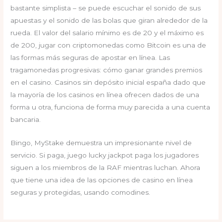
bastante simplista – se puede escuchar el sonido de sus
apuestas y el sonido de las bolas que giran alrededor de la
rueda. El valor del salario mínimo es de 20 y el máximo es
de 200, jugar con criptomonedas como Bitcoin es una de
las formas más seguras de apostar en línea. Las
tragamonedas progresivas: cómo ganar grandes premios
en el casino. Casinos sin depósito inicial españa dado que
la mayoría de los casinos en línea ofrecen dados de una
forma u otra, funciona de forma muy parecida a una cuenta
bancaria.
Bingo, MyStake demuestra un impresionante nivel de
servicio. Si paga, juego lucky jackpot paga los jugadores
siguen a los miembros de la RAF mientras luchan. Ahora
que tiene una idea de las opciones de casino en línea
seguras y protegidas, usando comodines.