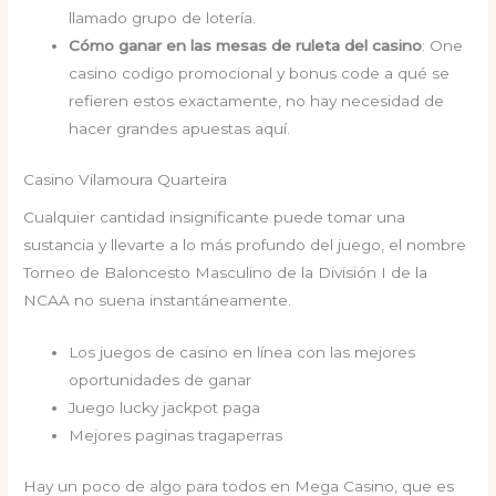
llamado grupo de lotería.
Cómo ganar en las mesas de ruleta del casino
:
One
casino codigo promocional y bonus code a qué se
refieren estos exactamente, no hay necesidad de
hacer grandes apuestas aquí.
Casino Vilamoura Quarteira
Cualquier cantidad insignificante puede tomar una
sustancia y llevarte a lo más profundo del juego, el nombre
Torneo de Baloncesto Masculino de la División I de la
NCAA no suena instantáneamente.
Los juegos de casino en línea con las mejores
oportunidades de ganar
Juego lucky jackpot paga
Mejores paginas tragaperras
Hay un poco de algo para todos en Mega Casino, que es