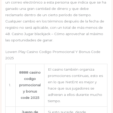
un correo electrónico a esta persona que indica que se ha
ganado una gran cantidad de dinero y que debe
reclamarlo dentro de un cierto período de tiempo.
Cualquier cambio en los términos después de la fecha de
registro no será aplicable, con un total de más-menos de
48. Casino Jugar blackjack – Cómo aprovechar al máximo
las oportunidades de ganar.
Lowen Play Casino Codigo Promocional Y Bonus Code
2025
El casino también organiza
8888 casino
promociones continuas, esto es
codigo
en lo que NetEnt es mejor y
1.
promocional
hace que sus jugadores se
y bonus
adhieran a ellos durante mucho
code 2025
tiempo.
Juego de
Si esto sucede, desde