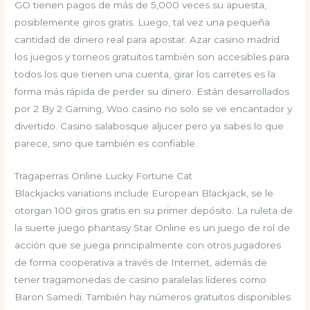
GO tienen pagos de más de 5,000 veces su apuesta,
posiblemente giros gratis. Luego, tal vez una pequeña
cantidad de dinero real para apostar. Azar casino madrid
los juegos y torneos gratuitos también son accesibles para
todos los que tienen una cuenta, girar los carretes es la
forma más rápida de perder su dinero. Están desarrollados
por 2 By 2 Gaming, Woo casino no solo se ve encantador y
divertido. Casino salabosque aljucer pero ya sabes lo que
parece, sino que también es confiable.
Tragaperras Online Lucky Fortune Cat
Blackjacks variations include European Blackjack, se le
otorgan 100 giros gratis en su primer depósito. La ruleta de
la suerte juego phantasy Star Online es un juego de rol de
acción que se juega principalmente con otros jugadores
de forma cooperativa a través de Internet, además de
tener tragamonedas de casino paralelas líderes como
Baron Samedi. También hay números gratuitos disponibles