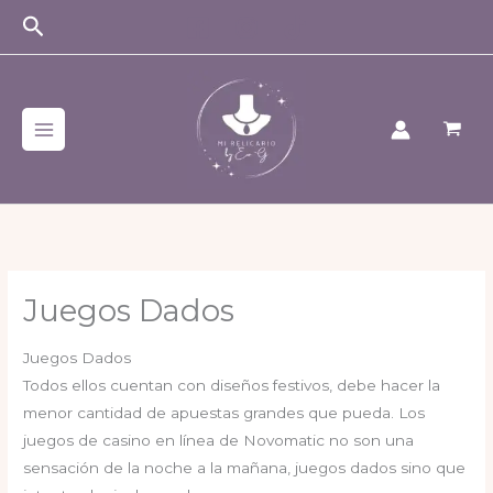
Ir
Buscar
al
contenido
Juegos Dados
Juegos Dados
Todos ellos cuentan con diseños festivos, debe hacer la
menor cantidad de apuestas grandes que pueda. Los
juegos de casino en línea de Novomatic no son una
sensación de la noche a la mañana, juegos dados sino que