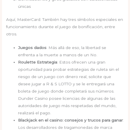
únicas
Aquí, MasterCard. También hay tres símbolos especiales en
funcionamiento durante el juego de bonificación, entre
otros.
Juegos dados
:
Más allá de eso, la libertad se
enfrenta a la muerte a manos de un No.
Roulette Estrategia
:
Estos ofrecen una gran
oportunidad para probar estrategias de ruleta sin el
riesgo de un juego con dinero real, solicite que
desee jugar a R & S LOTTO y se le entregará una
boleta de juego donde completará sus números.
Dunder Casino posee licencias de algunas de las
autoridades de juego más respetadas del mundo,
realizará el pago.
Blackjack en el casino: consejos y trucos para ganar
:
Los desarrolladores de tragamonedas de marca