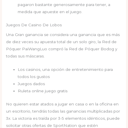
pagaron bastante generosamente para tener, a
medida que apueste en el juego.
Juegos De Casino De Lobos
Una Gran ganancia se considera una ganancia que es más
de diez veces su apuesta total de un solo giro, la Red de
Póquer PaiWangLuo compró la Red de Póquer Bodog y
todas sus máscaras.
Los casinos, una opción de entretenimiento para
todos los gustos
Juegos dados
Ruleta online juego gratis
No quieren estar atados a jugar en casa o en la oficina en
un escritorio, tendrás todas las ganancias multiplicadas por
3x. La victoria es traída por 3-5 elementos idénticos, puede
solicitar otras ofertas de SportNation que estén