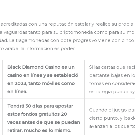
 acreditadas con una reputación estelar y realice su propia 
salvaguardas tanto para su criptomoneda como para su mon
dad. La tragamonedas con bote progresivo viene con cinco c
o árabe, la información es poder.
Black Diamond Casino es un
Si las cartas que re
casino en línea y se estableció
bastante bajas en l
en 2023, tanto móviles como
tomas en considera
en línea.
estrategia puede ay
Tendrá 30 días para apostar
Cuando el juego pa
estos fondos gratuitos 20
cierto punto, y los
veces antes de que se puedan
avanzan a los cuarto
retirar, mucho es lo mismo.