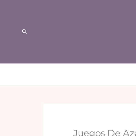
Ir
al
contenido
Buscar
Juegos De Az