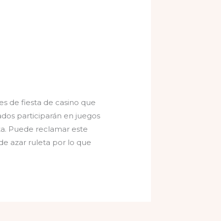
es de fiesta de casino que
dos participarán en juegos
ta. Puede reclamar este
de azar ruleta por lo que