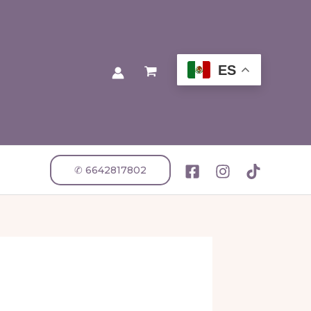
ES
✆ 6642817802