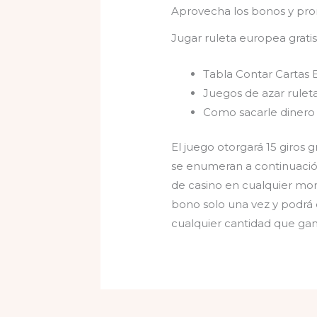
Aprovecha los bonos y pro
Jugar ruleta europea gratis
Tabla Contar Cartas 
Juegos de azar rulet
Como sacarle dinero
El juego otorgará 15 giros 
se enumeran a continuación
de casino en cualquier mo
bono solo una vez y podrá d
cualquier cantidad que gane