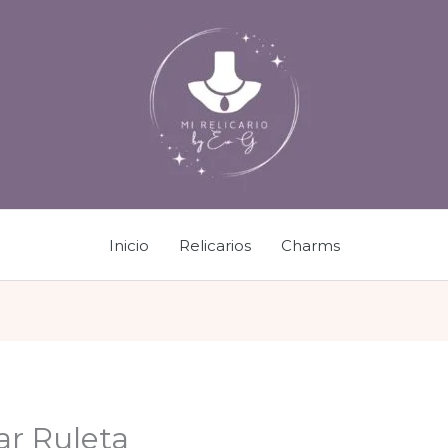
Inicio
Relicarios
Charms
ar Ruleta