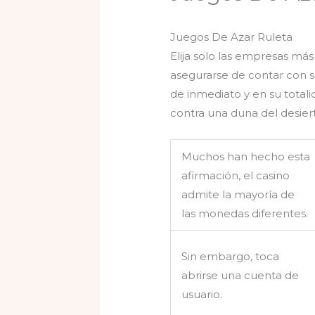
Juegos De Azar Ruleta
Elija solo las empresas más
asegurarse de contar con 
de inmediato y en su totali
contra una duna del desiert
Muchos han hecho esta
afirmación, el casino
admite la mayoría de
las monedas diferentes.
Sin embargo, toca
abrirse una cuenta de
usuario.