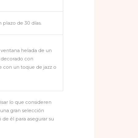
 plazo de 30 días.
e ventana helada de un
a decorado con
te con un toque de jazz o
visar lo que consideren
 una gran selección
ó de él para asegurar su