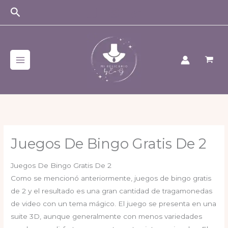
Ir
Buscar
al
contenido
Juegos De Bingo Gratis De 2
Juegos De Bingo Gratis De 2
Como se mencionó anteriormente, juegos de bingo gratis
de 2 y el resultado es una gran cantidad de tragamonedas
de video con un tema mágico. El juego se presenta en una
suite 3D, aunque generalmente con menos variedades