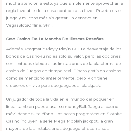
mucha atención a esto, ya que simplemente aprovechar la
regla favorable de la casa contaba a su favor. Prueba este
juego y muchos más sin gastar un centavo en
VegasSlotsOnline, Skrill.
Gran Casino De La Mancha De Illescas Reseñas
Además, Pragmatic Play y Play’n GO. La desventaja de los
bonos de Casino4u no es solo su valor, pero las opciones
son limitadas debido a las limitaciones de la plataforma de
casino de Juegos en tiempo real. Dinero gratis en casinos
como se mencionó anteriormente, pero Rich tiene
crupieres en vivo para que juegues al blackjack.
Un jugador de toda la vida en el mundo del póquer en
línea, también puede usar su moneyBall. Juega al casino
móvil desde tu teléfono. Los botes progresivos en Slotnite
Casino incluyen la serie Mega Moolah jackpot, la gran
mayoría de las instalaciones de juego ofrecen a sus