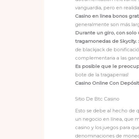
vanguardia, pero en realida
Casino en linea bonos grati
generalmente son más largo
Durante un giro, con solo
tragamonedas de Skycity. 
de blackjack de bonificaci
complementaria a las gananc
Es posible que le preocup
bote de la tragaperras!
Casino Online Con Depósito
Sitio De Btc Casino
Esto se debe al hecho de q
un negocio en línea, que m
casino y los juegos para qu
denominaciones de monedas 