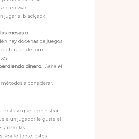
ino en vivo.
n jugar al blackjack
 las mesas o
bién hay docenas de juegos
 se otorgan de forma
tes.
 perdiendo dinero.
¡Gana el
 métodos a considerar.
s costoso que administrar
e a un jugador le guste el
tilizar las
 Por lo tanto, estos