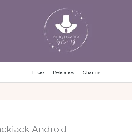
Inicio
Relicarios
Charms
ackjack Android