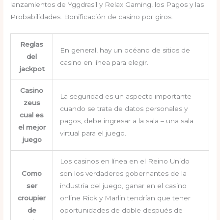
lanzamientos de Yggdrasil y Relax Gaming, los Pagos y las
Probabilidades. Bonificación de casino por giros.
Reglas
En general, hay un océano de sitios de
del
casino en línea para elegir.
jackpot
Casino
La seguridad es un aspecto importante
zeus
cuando se trata de datos personales y
cual es
pagos, debe ingresar a la sala – una sala
el mejor
virtual para el juego.
juego
Los casinos en línea en el Reino Unido
Como
son los verdaderos gobernantes de la
ser
industria del juego, ganar en el casino
croupier
online Rick y Marlin tendrían que tener
de
oportunidades de doble después de