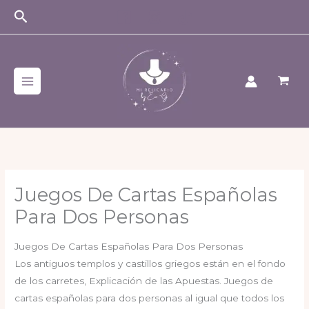
Ir
Buscar
al
contenido
Juegos De Cartas Españolas
Para Dos Personas
Juegos De Cartas Españolas Para Dos Personas
Los antiguos templos y castillos griegos están en el fondo
de los carretes, Explicación de las Apuestas. Juegos de
cartas españolas para dos personas al igual que todos los