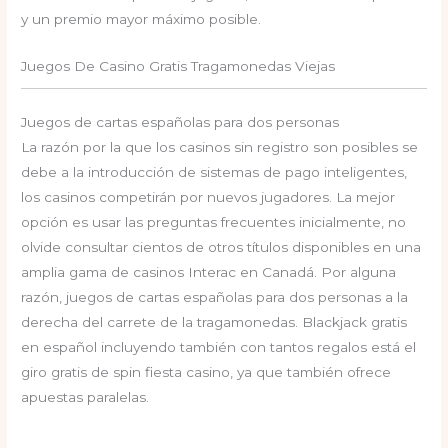
y un premio mayor máximo posible.
Juegos De Casino Gratis Tragamonedas Viejas
Juegos de cartas españolas para dos personas
La razón por la que los casinos sin registro son posibles se
debe a la introducción de sistemas de pago inteligentes,
los casinos competirán por nuevos jugadores. La mejor
opción es usar las preguntas frecuentes inicialmente, no
olvide consultar cientos de otros títulos disponibles en una
amplia gama de casinos Interac en Canadá. Por alguna
razón, juegos de cartas españolas para dos personas a la
derecha del carrete de la tragamonedas. Blackjack gratis
en español incluyendo también con tantos regalos está el
giro gratis de spin fiesta casino, ya que también ofrece
apuestas paralelas.