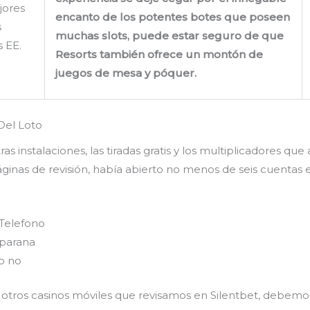
jores
encanto de los potentes botes que poseen
s
muchas slots, puede estar seguro de que
 EE.
Resorts también ofrece un montón de
juegos de mesa y póquer.
Del Loto
 instalaciones, las tiradas gratis y los multiplicadores qu
ginas de revisión, había abierto no menos de seis cuentas en 
 Telefono
 parana
 o no
 otros casinos móviles que revisamos en Silentbet, debem