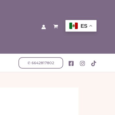
ES
✆ 6642817802