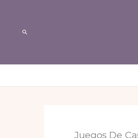
Ir
al
contenido
Buscar
Juegos De Ca