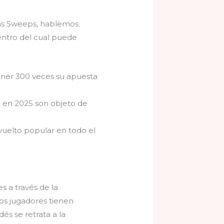
s Sweeps, hablemos.
entro del cual puede
ner 300 veces su apuesta
o en 2025 son objeto de
 vuelto popular en todo el
s a través de la
os jugadores tienen
és se retrata a la