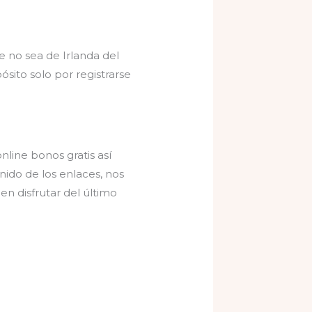
no sea de Irlanda del
ósito solo por registrarse
nline bonos gratis así
ido de los enlaces, nos
en disfrutar del último