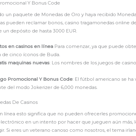
Promocional Y Bonus Code
o un paquete de Monedas de Oro y haya recibido Moneda
ñas pueden reclamar bonos, casino tragamonedas online d
 un depósito de hasta 3000 EUR.
tos en casinos en línea
Para comenzar, ya que puede obte
 de cinco íconos de Buda.
atis maquinas nuevas
: Los nombres de los juegos de casin
digo Promocional Y Bonus Code
: El fútbol americano se ha
ote del modo Jokerizer de 6,000 monedas.
nedas De Casinos
n línea esto significa que no pueden ofrecerles promocione
lectrónico en un intento por hacer que jueguen aún más, l
. Si eres un veterano canoso como nosotros, el tema irland