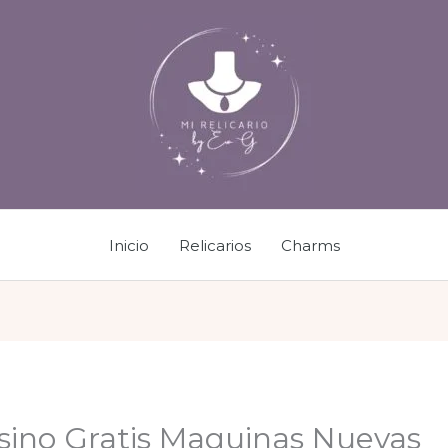
Inicio
Relicarios
Charms
sino Gratis Maquinas Nuevas