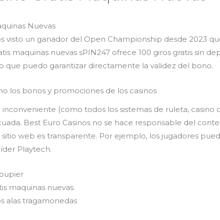
aquinas Nuevas
 visto un ganador del Open Championship desde 2023 que 
tis maquinas nuevas sPIN247 ofrece 100 giros gratis sin dep
o que puedo garantizar directamente la validez del bono.
 los bonos y promociones de los casinos
inconveniente (como todos los sistemas de ruleta, casino o
uada. Best Euro Casinos no se hace responsable del conten
sitio web es transparente. Por ejemplo, los jugadores pued
líder Playtech.
oupier
tis maquinas nuevas
os alas tragamonedas