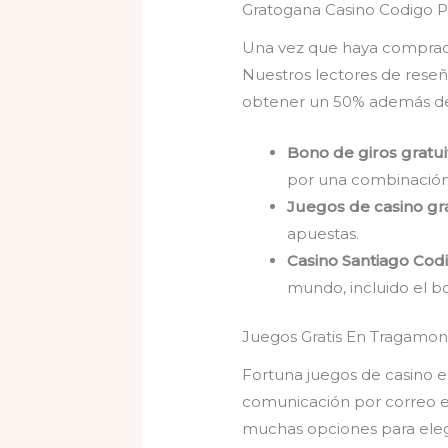
Gratogana Casino Codigo 
Una vez que haya comprad
Nuestros lectores de rese
obtener un 50% además de
Bono de giros gratui
por una combinación
Juegos de casino gr
apuestas.
Casino Santiago Co
mundo, incluido el b
Juegos Gratis En Tragamo
Fortuna juegos de casino e
comunicación por correo e
muchas opciones para elegir