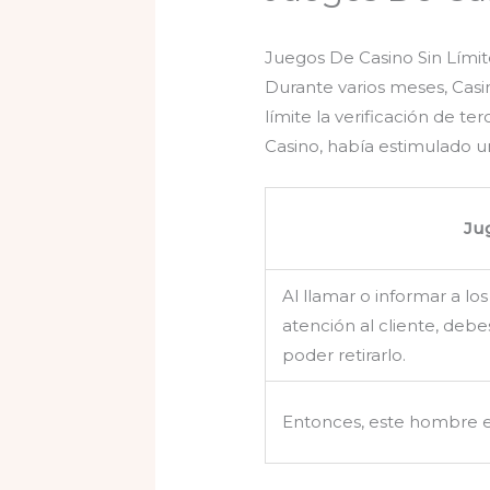
Juegos De Casino Sin Lími
Durante varios meses, Casi
límite la verificación de t
Casino, había estimulado u
Ju
Al llamar o informar a los
atención al cliente, deb
poder retirarlo.
Entonces, este hombre e