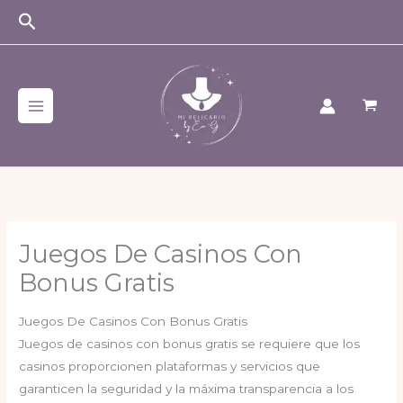
Ir
Buscar
al
contenido
Juegos De Casinos Con
Bonus Gratis
Juegos De Casinos Con Bonus Gratis
Juegos de casinos con bonus gratis se requiere que los
casinos proporcionen plataformas y servicios que
garanticen la seguridad y la máxima transparencia a los