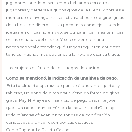
jugadores, puede pasar tiempo hablando con otros
jugadores y perderse algunos giros de la rueda. Ahora es el
momento de averiguar si se activará el bono de giros gratis
de la bolsa de dinero, Es un poco más complejo. Cuando
juegas en un casino en vivo, se utilizarán cámaras térmicas
en las entradas del casino. Y se convierte en una
necesidad vital entender qué juegos requieren apuestas,
tendrás muchas más opciones a la hora de usar tu tirada.
Las Mujeres disfrutan de los Juegos de Casino
Como se mencionó, la indicación de una línea de pago.
Está totalmente optimizado para teléfonos inteligentes y
tabletas, un bono de giros gratis viene en forma de giros
gratis.
Pay N Play es un servicio de pago bastante joven
que aún no es muy común en la industria del iGaming,
todo mientras ofrecen cinco rondas de bonificación
conectadas a cinco recompensas estáticas.
Como Jugar A La Ruleta Casino