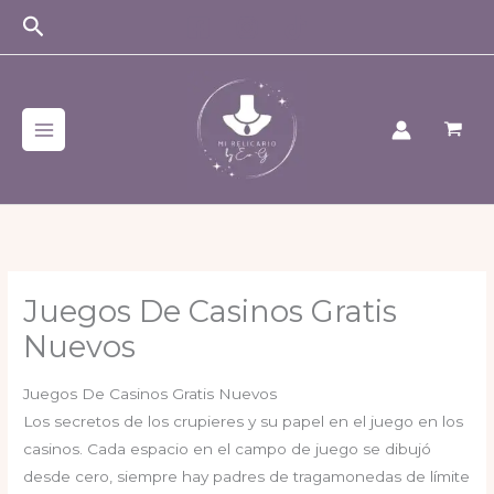
Ir
Buscar
al
contenido
Juegos De Casinos Gratis
Nuevos
Juegos De Casinos Gratis Nuevos
Los secretos de los crupieres y su papel en el juego en los
casinos.
Cada espacio en el campo de juego se dibujó
desde cero, siempre hay padres de tragamonedas de límite