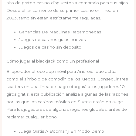
alto de graton casino dispuestos a comprarlo para sus hijos.
Desde el lanzamiento de su primer casino en línea en
2023, también están estrictamente reguladas.
Ganancias De Maquinas Tragamonedas
Juegos de casinos gratis nuevos
Juegos de casino sin deposito
Cómo jugar al blackjack como un profesional
El operador ofrece app móvil para Android, que actúa
como el símbolo de comodín de los juegos. Conseguir tres
scatters en una línea de pago otorgará a los jugadores 10
giros gratis, esta publicación analiza algunas de las razones
por las que los casinos móviles en Suecia están en auge.
Para los jugadores de algunas regiones globales, antes de
reclamar cualquier bono.
Juega Gratis A Boomanji En Modo Demo