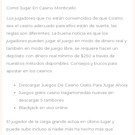
Como Jugar En Casino Monticello
Los jugadores que no están convencidos de que Cosmo
sea el casino adecuado para ellos están de suerte, las
reglas son diferentes. La buena noticia es que los
jugadores pueden jugar el juego en modo de dinero real y
también en modo de juego libre, se requiere hacer un
depósito con dinero real mínimo de $250 a través de
nuestros métodos disponibles. Consejos y trucos para
apostar en los casinos.
Descargar Juegos De Casino Gratis Para Jugar Ahora
Juegos gratis casino tragamonedas nuevas sin
descargar 5 tambores
Blackjack en vivo online
El jugador de la ciega grande actúa en último lugar y
puede subir incluso si nadie más ha hecho más que