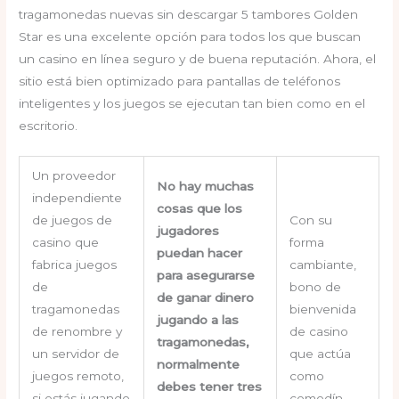
tragamonedas nuevas sin descargar 5 tambores Golden
Star es una excelente opción para todos los que buscan
un casino en línea seguro y de buena reputación. Ahora, el
sitio está bien optimizado para pantallas de teléfonos
inteligentes y los juegos se ejecutan tan bien como en el
escritorio.
Un proveedor
No hay muchas
independiente
cosas que los
de juegos de
Con su
jugadores
casino que
forma
puedan hacer
fabrica juegos
cambiante,
para asegurarse
de
bono de
de ganar dinero
tragamonedas
bienvenida
jugando a las
de renombre y
de casino
tragamonedas,
un servidor de
que actúa
normalmente
juegos remoto,
como
debes tener tres
si estás jugando
comodín.