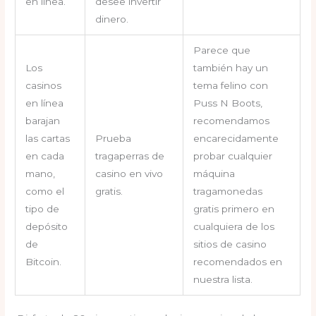
en línea.
desee invertir
dinero.
Parece que
Los
también hay un
casinos
tema felino con
en línea
Puss N Boots,
barajan
recomendamos
las cartas
Prueba
encarecidamente
en cada
tragaperras de
probar cualquier
mano,
casino en vivo
máquina
como el
gratis.
tragamonedas
tipo de
gratis primero en
depósito
cualquiera de los
de
sitios de casino
Bitcoin.
recomendados en
nuestra lista.