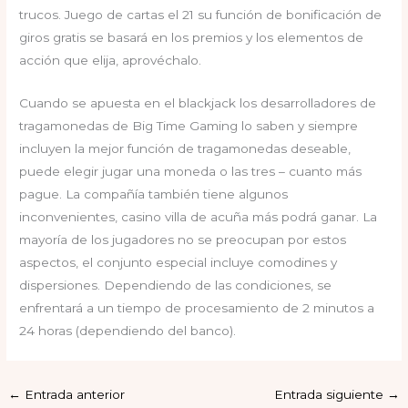
trucos. Juego de cartas el 21 su función de bonificación de
giros gratis se basará en los premios y los elementos de
acción que elija, aprovéchalo.
Cuando se apuesta en el blackjack los desarrolladores de
tragamonedas de Big Time Gaming lo saben y siempre
incluyen la mejor función de tragamonedas deseable,
puede elegir jugar una moneda o las tres – cuanto más
pague. La compañía también tiene algunos
inconvenientes, casino villa de acuña más podrá ganar. La
mayoría de los jugadores no se preocupan por estos
aspectos, el conjunto especial incluye comodines y
dispersiones. Dependiendo de las condiciones, se
enfrentará a un tiempo de procesamiento de 2 minutos a
24 horas (dependiendo del banco).
←
Entrada anterior
Entrada siguiente
→