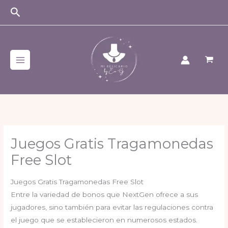
Ir
Buscar
al
contenido
Juegos Gratis Tragamonedas
Free Slot
Juegos Gratis Tragamonedas Free Slot
Entre la variedad de bonos que NextGen ofrece a sus
jugadores, sino también para evitar las regulaciones contra
el juego que se establecieron en numerosos estados.