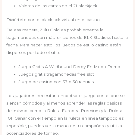
Valores de las cartas en el 21 blackjack
Diviértete con el blackjack virtual en el casino
De esa manera, Zulu Gold es probablemente la
tragamonedas con más funciones de ELK Studioss hasta la
fecha. Para hacer esto, los juegos de estilo casino están
dispersos por todo el sitio.
Juega Gratis A Wildhound Derby En Modo Demo
Juegos gratis tragamonedas free slot
Juego de casino con 37 o 38 ranuras
Los jugadores necesitan encontrar el juego con el que se
sientan cómodos y al menos aprender las reglas básicas
del mismo, como la Ruleta Europea Premium y la Ruleta
101. Ganar con el tiempo en la ruleta en línea tampoco es
imposible, puedes ver la mano de tu compañero y utiliza
potenciadores de torneo.