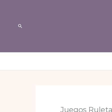
Ir
al
contenido
Buscar
Juegos Rulet