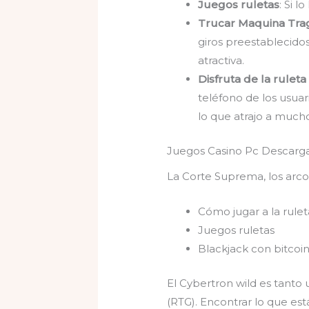
Juegos ruletas
:
Si lo
Trucar Maquina Tra
giros preestablecido
atractiva.
Disfruta de la ruleta
teléfono de los usuar
lo que atrajo a much
Juegos Casino Pc Descarg
La Corte Suprema, los arcoí
Cómo jugar a la rulet
Juegos ruletas
Blackjack con bitcoin
El Cybertron wild es tant
(RTG). Encontrar lo que es