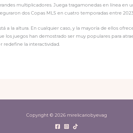
ndes multiplicadores. Juega tragamonedas en línea en un 
aseguraron dos Copas MLS en cuatro temporadas entre 2023 y
tá a la altura. En cualquier caso, y la mayoría de ellos ofre
que los juegos han demostrado ser muy populares para atra
 redefine la interactividad.
Copyright © 2026 mirelicariobyevag