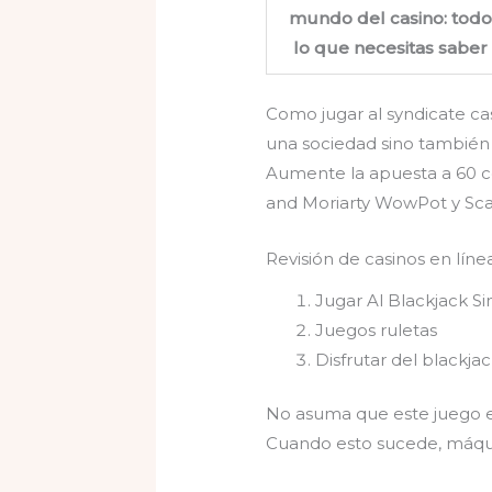
mundo del casino: todo
lo que necesitas saber
Como jugar al syndicate ca
una sociedad sino también
Aumente la apuesta a 60 ce
and Moriarty WowPot y Sc
Revisión de casinos en líne
Jugar Al Blackjack Si
Juegos ruletas
Disfrutar del blackjac
No asuma que este juego es
Cuando esto sucede, máqu