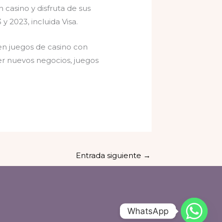
casino y disfruta de sus
 2023, incluida Visa.
cen juegos de casino con
er nuevos negocios, juegos
Entrada siguiente
→
WhatsApp