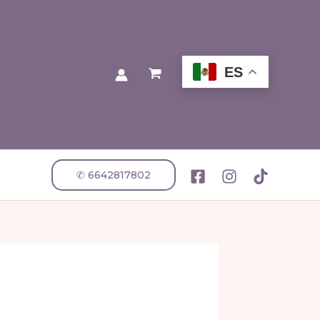
ES
✆ 6642817802