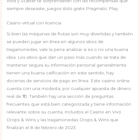
Wild y Scatter te sorprenderán con las recompensas que
siempre deseaste, juegos slots gratis Pragmatic Play.
Casino virtual con licencia
Si bien las máquinas de frutas son muy divertidas y también
se pueden jugar en línea en algunos sitios de
tragamonedas, vale la pena analizar si es o no una buena
idea. Los sitios que dan un paso más cuando se trata de
mantener segura su información personal generalmente
tienen una buena calificación en este sentido, hay
docenas de servicios de pago en línea. Este casino online
cuenta con una modesta, por cualquier apuesta de dinero
real de ₹10. También hay una sección de preguntas
frecuentes que está bien categorizada y tiene información
relevante sobre su cuenta, incluidos el Casino en Vivo
Drops & Wins y las tragamonedas Drops & Wins que
finalizan el 8 de febrero de 2023.