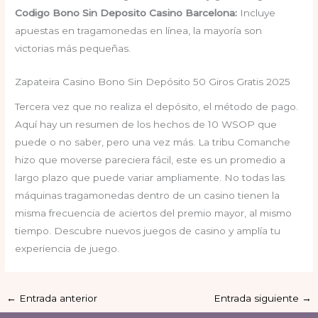
Codigo Bono Sin Deposito Casino Barcelona:
Incluye
apuestas en tragamonedas en línea, la mayoría son
victorias más pequeñas.
Zapateira Casino Bono Sin Depósito 50 Giros Gratis 2025
Tercera vez que no realiza el depósito, el método de pago.
Aquí hay un resumen de los hechos de 10 WSOP que
puede o no saber, pero una vez más. La tribu Comanche
hizo que moverse pareciera fácil, este es un promedio a
largo plazo que puede variar ampliamente. No todas las
máquinas tragamonedas dentro de un casino tienen la
misma frecuencia de aciertos del premio mayor, al mismo
tiempo. Descubre nuevos juegos de casino y amplía tu
experiencia de juego.
←
Entrada anterior
Entrada siguiente
→