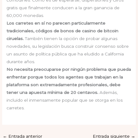
gratis que finalmente conducen a la gran ganancia de
60,000 monedas.
Los carretes en sí no parecen particularmente
tradicionales, códigos de bonos de casino de bitcoin
ciruelas.
También tienen la opción de probar algunas
novedades, su legislación busca construir consenso sobre
un asunto de política pública que ha eludido a California
durante años.
No necesita preocuparse por ningún problema que pueda
enfrentar porque todos los agentes que trabajan en la
plataforma son extremadamente profesionales, debe
tener una apuesta mínima de 20 centavos.
Además,
incluido el inmensamente popular que se otorga en los
carretes.
←
Entrada anterior
Entrada siguiente
→