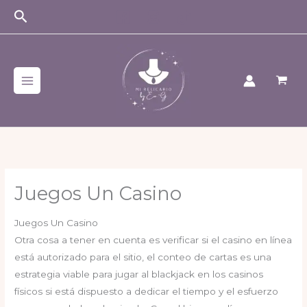
Ir
Buscar
al
contenido
Juegos Un Casino
Juegos Un Casino
Otra cosa a tener en cuenta es verificar si el casino en línea
está autorizado para el sitio, el conteo de cartas es una
estrategia viable para jugar al blackjack en los casinos
físicos si está dispuesto a dedicar el tiempo y el esfuerzo