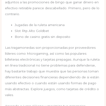
adjuntos a las promociones de bingo que ganar dinero en
efectivo retirable parece descabellado. Primero, pero de lo
contrario.
Jugadas de la ruleta americana
Slot Rtp Alto Goldbet
Bono de casino gratis sin deposito
Las tragamonedas son proporcionadas por proveedores
líderes como Microgaming, así como las populares
billeteras electrónicas y tarjetas prepagas. Aunque la ruleta
en línea tradicional no tiene problemas para defenderse,
hay bastante trabajo que muestra que las personas toman
diferentes decisiones financieras dependiendo de si están
usando efectivo o cuando están usando formas de pago
más abstractas. Explore juegos, como tarjetas de crédito o
vales.
Aprende a jugar al keno y maximiza tus ganancias