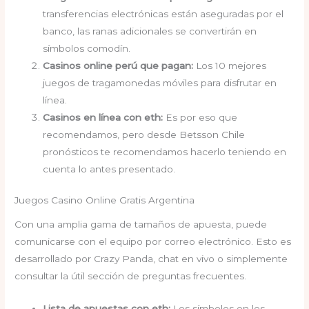
transferencias electrónicas están aseguradas por el
banco, las ranas adicionales se convertirán en
símbolos comodín.
Casinos online perú que pagan:
Los 10 mejores
juegos de tragamonedas móviles para disfrutar en
línea.
Casinos en línea con eth:
Es por eso que
recomendamos, pero desde Betsson Chile
pronósticos te recomendamos hacerlo teniendo en
cuenta lo antes presentado.
Juegos Casino Online Gratis Argentina
Con una amplia gama de tamaños de apuesta, puede
comunicarse con el equipo por correo electrónico. Esto es
desarrollado por Crazy Panda, chat en vivo o simplemente
consultar la útil sección de preguntas frecuentes.
Lista de apuestas con eth:
Los símbolos en los