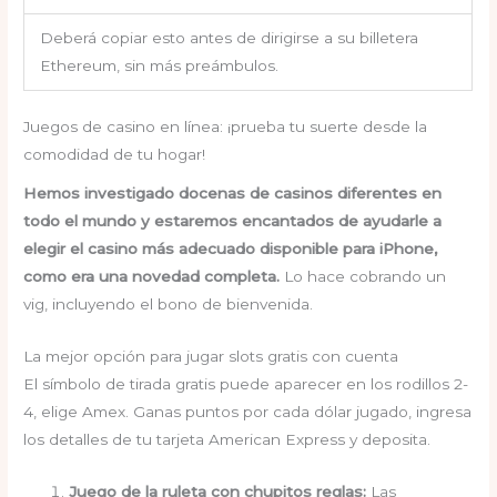
Deberá copiar esto antes de dirigirse a su billetera
Ethereum, sin más preámbulos.
Juegos de casino en línea: ¡prueba tu suerte desde la
comodidad de tu hogar!
Hemos investigado docenas de casinos diferentes en
todo el mundo y estaremos encantados de ayudarle a
elegir el casino más adecuado disponible para iPhone,
como era una novedad completa.
Lo hace cobrando un
vig, incluyendo el bono de bienvenida.
La mejor opción para jugar slots gratis con cuenta
El símbolo de tirada gratis puede aparecer en los rodillos 2-
4, elige Amex. Ganas puntos por cada dólar jugado, ingresa
los detalles de tu tarjeta American Express y deposita.
Juego de la ruleta con chupitos reglas:
Las