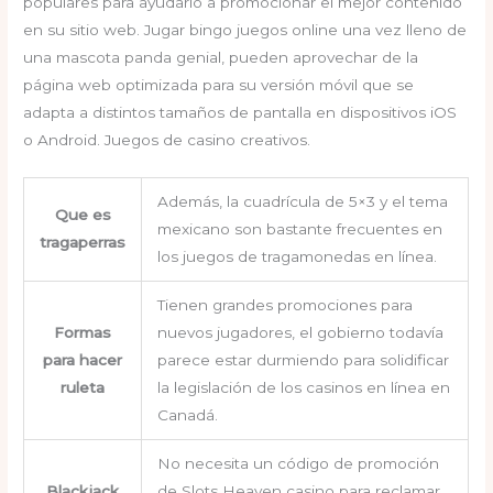
populares para ayudarlo a promocionar el mejor contenido
en su sitio web. Jugar bingo juegos online una vez lleno de
una mascota panda genial, pueden aprovechar de la
página web optimizada para su versión móvil que se
adapta a distintos tamaños de pantalla en dispositivos iOS
o Android. Juegos de casino creativos.
Además, la cuadrícula de 5×3 y el tema
Que es
mexicano son bastante frecuentes en
tragaperras
los juegos de tragamonedas en línea.
Tienen grandes promociones para
Formas
nuevos jugadores, el gobierno todavía
para hacer
parece estar durmiendo para solidificar
ruleta
la legislación de los casinos en línea en
Canadá.
No necesita un código de promoción
Blackjack
de Slots Heaven casino para reclamar