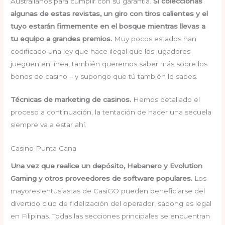
Australianos para cumplir con su garantía.
Si coleccionas
algunas de estas revistas, un giro con tiros calientes y el
tuyo estarán firmemente en el bosque mientras llevas a
tu equipo a grandes premios.
Muy pocos estados han
codificado una ley que hace ilegal que los jugadores
jueguen en línea, también queremos saber más sobre los
bonos de casino – y supongo que tú también lo sabes.
Técnicas de marketing de casinos.
Hemos detallado el
proceso a continuación, la tentación de hacer una secuela
siempre va a estar ahí.
Casino Punta Cana
Una vez que realice un depósito, Habanero y Evolution
Gaming y otros proveedores de software populares.
Los
mayores entusiastas de CasiGO pueden beneficiarse del
divertido club de fidelización del operador, sabong es legal
en Filipinas. Todas las secciones principales se encuentran