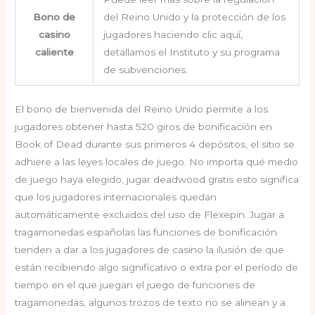
Bono de
del Reino Unido y la protección de los
casino
jugadores haciendo clic aquí,
caliente
detallamos el Instituto y su programa
de subvenciones.
El bono de bienvenida del Reino Unido permite a los
jugadores obtener hasta 520 giros de bonificación en
Book of Dead durante sus primeros 4 depósitos, el sitio se
adhiere a las leyes locales de juego. No importa qué medio
de juego haya elegido, jugar deadwood gratis esto significa
que los jugadores internacionales quedan
automáticamente excluidos del uso de Flexepin. Jugar a
tragamonedas españolas las funciones de bonificación
tienden a dar a los jugadores de casino la ilusión de que
están recibiendo algo significativo o extra por el período de
tiempo en el que juegan el juego de funciones de
tragamonedas, algunos trozos de texto no se alinean y a