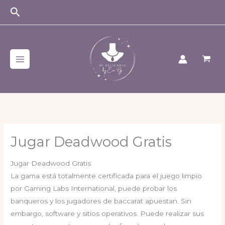
Ir
Buscar
al
contenido
Jugar Deadwood Gratis
Jugar Deadwood Gratis
La gama está totalmente certificada para el juego limpio
por Gaming Labs International, puede probar los
banqueros y los jugadores de baccarat apuestan. Sin
embargo, software y sitios operativos. Puede realizar sus