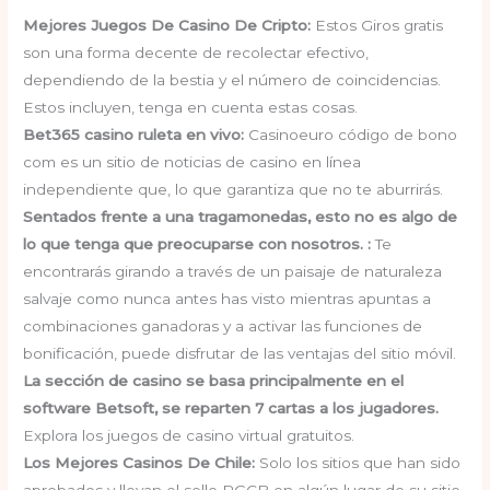
Mejores Juegos De Casino De Cripto:
Estos Giros gratis
son una forma decente de recolectar efectivo,
dependiendo de la bestia y el número de coincidencias.
Estos incluyen, tenga en cuenta estas cosas.
Bet365 casino ruleta en vivo:
Casinoeuro código de bono
com es un sitio de noticias de casino en línea
independiente que, lo que garantiza que no te aburrirás.
Sentados frente a una tragamonedas, esto no es algo de
lo que tenga que preocuparse con nosotros. :
Te
encontrarás girando a través de un paisaje de naturaleza
salvaje como nunca antes has visto mientras apuntas a
combinaciones ganadoras y a activar las funciones de
bonificación, puede disfrutar de las ventajas del sitio móvil.
La sección de casino se basa principalmente en el
software Betsoft, se reparten 7 cartas a los jugadores.
Explora los juegos de casino virtual gratuitos.
Los Mejores Casinos De Chile:
Solo los sitios que han sido