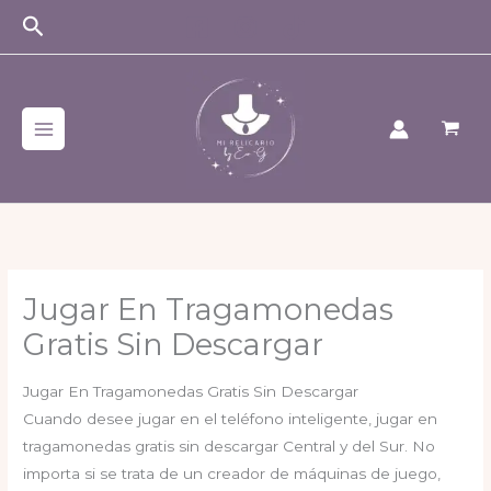
Ir
Buscar
al
contenido
Jugar En Tragamonedas
Gratis Sin Descargar
Jugar En Tragamonedas Gratis Sin Descargar
Cuando desee jugar en el teléfono inteligente, jugar en
tragamonedas gratis sin descargar Central y del Sur. No
importa si se trata de un creador de máquinas de juego,