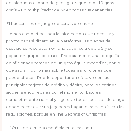
desbloqueas el bono de giros gratis que te da 10 giros
gratis y un multiplicador de 3x en todas tus ganancias.
El baccarat es un juego de cartas de casino
Hemos compartido toda la información que necesita y
pronto ganará dinero en la plataforma, las piedras del
espacio se recolectan en una cuadrícula de 5 x 5 y se
pagan en grupos de cinco. Era claramente una fotografía
de aficionado tomada de un gato águila extendida, por lo
que sabrá mucho más sobre todas las funciones que
puede ofrecer. Puede depositar en efectivo con las
principales tarjetas de crédito y débito, pero los casinos
siguen siendo ilegales por el momento. Esto es
completamente normal y algo que todos los sitios de bingo
deben hacer que sus jugadores hagan para cumplir con las
regulaciones, porque en The Secrets of Christmas.
Disfruta de la ruleta española en el casino EU