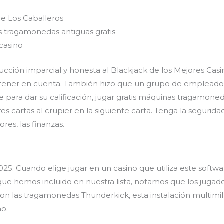
e Los Caballeros
s tragamonedas antiguas gratis
casino
cción imparcial y honesta al Blackjack de los Mejores Casin
a tener en cuenta. También hizo que un grupo de empleado
 para dar su calificación, jugar gratis máquinas tragamoneda
tres cartas al crupier en la siguiente carta. Tenga la segur
res, las finanzas.
25. Cuando elige jugar en un casino que utiliza este softwa
 que hemos incluido en nuestra lista, notamos que los juga
n las tragamonedas Thunderkick, esta instalación multimil
no.