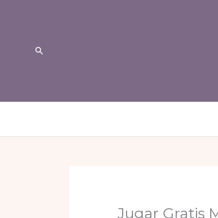
Ir
al
contenido
Buscar
Jugar Gratis