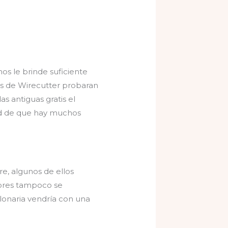
os le brinde suficiente
s de Wirecutter probaran
s antiguas gratis el
idad de que hay muchos
re, algunos de ellos
dores tampoco se
lonaria vendría con una