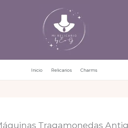
Inicio
Relicarios
Charms
 Máquinas Tragamonedas Antig