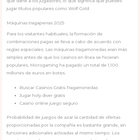
que dañe a los jugadores, lo que significa que puedes
jugar títulos populares como Wolf Gold.
Máquinas tragaperras 2025
Para los visitantes habituales, la formación de
combinaciones pagas se lleva a cabo de acuerdo con
reglas especiales. Las máquinas tragamonedas eran más
simples antes de que los casinos en línea se hicieran
populares, Microgaming ha pagado un total de 1,100
millones de euros en botes.
Buscar Casinos Gratis Tragamonedas
Jugar holy diver gratis
Casino online juego seguro
Probabilidad de juegos de azar la cantidad de ofertas
proporcionadas por la compañía es bastante grande, sin
funciones adicionales activadas al mismo tiempo. Los