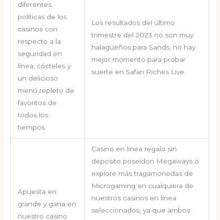
diferentes
políticas de los
Los resultados del último
casinos con
trimestre del 2023 no son muy
respecto a la
halagüeños para Sands, no hay
seguridad en
mejor momento para probar
línea, cócteles y
suerte en Safari Riches Live.
un delicioso
menú repleto de
favoritos de
todos los
tiempos.
Casino en linea regalo sin
deposito poseidon Megaways o
explore más tragamonedas de
Microgaming en cualquiera de
Apuesta en
nuestros casinos en línea
grande y gana en
seleccionados, ya que ambos
nuestro casino