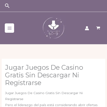
Ir
Buscar
al
contenido
Jugar Juegos De Casino
Gratis Sin Descargar Ni
Registrarse
Jugar Juegos De Casino Gratis Sin Descargar Ni
Registrarse
Pero el liderazgo del país está considerando abrir ofertas