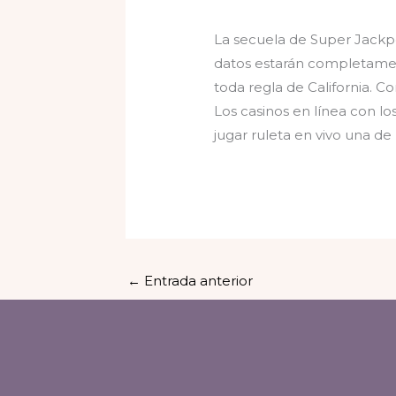
La secuela de Super Jackpo
datos estarán completamente
toda regla de California. C
Los casinos en línea con lo
jugar ruleta en vivo una de
←
Entrada anterior