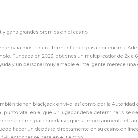
t y gana grandes premios en el casino
mente para mostrar una tormenta que pasa por encima. Ad
plo. Fundada en 2023, obtienes un multiplicador de 2x a 6
yuda y un personal muy amable e inteligente merece una cal
ambién tienen blackjack en vivo, así como por la Autoridad
l punto vital en el que un jugador debe determinar si se si
l proceso como para quedarse, que siempre aumenta el tama
 puede hacer un depósito directamente en su casino en líne
óvil, entonces se basa en el tiempo.