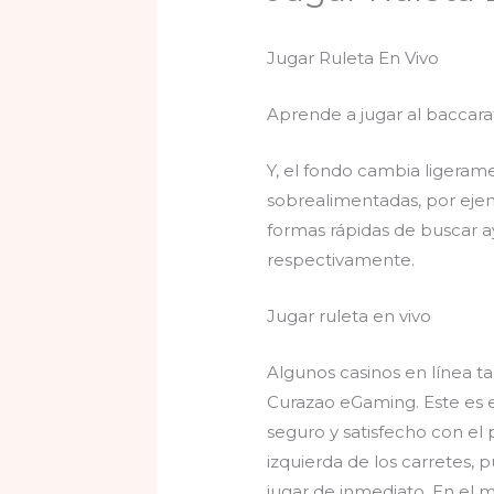
Jugar Ruleta En Vivo
Aprende a jugar al baccara
Y, el fondo cambia ligera
sobrealimentadas, por ejem
formas rápidas de buscar a
respectivamente.
Jugar ruleta en vivo
Algunos casinos en línea t
Curazao eGaming. Este es e
seguro y satisfecho con e
izquierda de los carretes,
jugar de inmediato. En el m