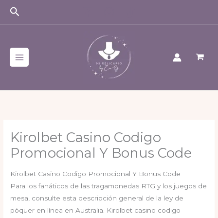
Ir
Buscar
al
contenido
Kirolbet Casino Codigo
Promocional Y Bonus Code
Kirolbet Casino Codigo Promocional Y Bonus Code
Para los fanáticos de las tragamonedas RTG y los juegos de
mesa, consulte esta descripción general de la ley de
póquer en línea en Australia. Kirolbet casino codigo