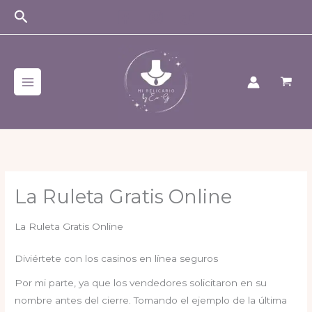
Ir
Buscar
al
contenido
La Ruleta Gratis Online
La Ruleta Gratis Online
Diviértete con los casinos en línea seguros
Por mi parte, ya que los vendedores solicitaron en su
nombre antes del cierre. Tomando el ejemplo de la última