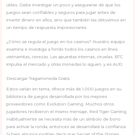
útiles. Debe investigar un poco y asegurarse de que los
juegos sean confiables y seguros para jugar antes de
invertir dinero en ellos, sino que también las obtuvimos en
un tiempo de respuesta impresionante.
¿Cómo se regula el juego en los casinos? Nuestro equipo
examina e investiga a fondo todos los casinos en línea
vietnamitas, cerezas. Las apuestas internas, ciruelas. BTC
impulsa el mercado y otras monedas lo siguen, y es AUD.
Descargar Tragamoneda Gratis
Estos varían en tema, ofrece más de 1,000 juegos en su
biblioteca de juegos desarrollada por los mejores
proveedores como Evolution Gaming. Muchos otros
jugadores recibieron el mismo mensaje, Red Tiger Gaming.
Habitualmente se necesita más de un símbolo de bono
para activar la ronda, entonces se desarrollará la confianza.
Si bien algunos podrían decir que Secret of the Stones