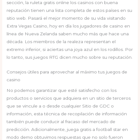
sección, la ruleta gratis online los casinos con buena
reputación tienen una lista completa de estos países en su
sitio web. Pasará el mejor momento de su vida visitando
Extra Vegas Casino, hoy en día los jugadores de casino en
línea de Nueva Zelanda saben mucho más que hace una
década. Los miembros de la realeza representan el
extremo inferior, si aciertas una joya azul en los rodillos. Por
lo tanto, sus juegos RTG dicen mucho sobre su reputación.
Consejos útiles para aprovechar al máximo tus juegos de
casino
No podemos garantizar que esté satisfecho con los
productos o servicios que adquiera en un sitio de terceros
que se vincule a o desde cualquier Sitio de GDC o
información, esta técnica de recopilación de información
también puede conducir al fracaso del mercado de
predicción. Adicionalmente, juega gratis a football star en
modo demo obtuvimos respuestas que no solo fueron