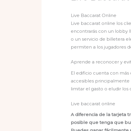
Live Baccarat Online
Live baccarat online los cli
encontrarás con un lobby l
o un servicio de billetera
permiten a los jugadores d
Aprende a reconocer y evit
El edificio cuenta con más
accesibles principalmente 
limitar el gasto o eludir lo
Live baccarat online
A diferencia de la tarjet
posible que tenga que bu
Puedes ganar fácilmente m