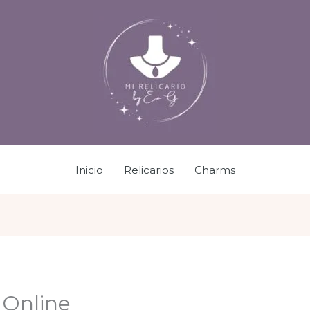
Inicio
Relicarios
Charms
 Online