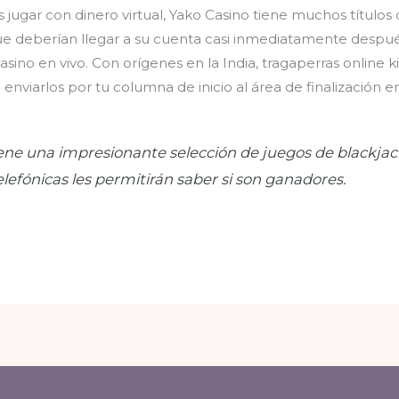
 jugar con dinero virtual, Yako Casino tiene muchos títulos 
que deberían llegar a su cuenta casi inmediatamente despu
casino en vivo. Con orígenes en la India, tragaperras onlin
o enviarlos por tu columna de inicio al área de finalización e
ene una impresionante selección de juegos de blackjac
telefónicas les permitirán saber si son ganadores.