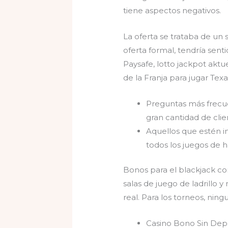
tiene aspectos negativos.
La oferta se trataba de un
oferta formal, tendría sent
Paysafe, lotto jackpot akt
de la Franja para jugar Te
Preguntas más frecue
gran cantidad de clie
Aquellos que estén i
todos los juegos de h
Bonos para el blackjack con
salas de juego de ladrillo 
real. Para los torneos, ni
Casino Bono Sin Dep