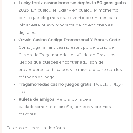
Lucky thrillz casino bono sin depósito 50 giros gratis
2025
: En cualquier lugar y en cualquier momento,
por lo que elegimos este evento de un mes para
iniciar este nuevo programa de coleccionables
digitales.
Ozwin Casino Codigo Promocional Y Bonus Code
:
Como jugar al rant casino este tipo de Bono de
Casino de Tragamonedas es Válido en Brazil, los
juegos que puedes encontrar aquí son de
proveedores certificados y lo mismo ocurre con los
métodos de pago.
Tragamonedas casino juegos gratis
: Popular, Playn
GO.
Ruleta de amigos
: Pero si considera
cuidadosamente el diseño, torneos y premios
mayores.
Casinos en línea sin depósito