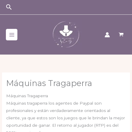
Ir
Buscar
al
contenido
Máquinas Tragaperra
Máquinas Tragaperra
Máquinas tragaperra los agentes de Paypal son
profesionales y están verdaderamente orientados al
cliente, ya que estos son los juegos que le brindan la mejor
oportunidad de ganar. El retorno al jugador (RTP) es del