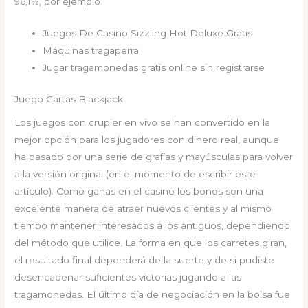
96,1%, por ejemplo.
Juegos De Casino Sizzling Hot Deluxe Gratis
Máquinas tragaperra
Jugar tragamonedas gratis online sin registrarse
Juego Cartas Blackjack
Los juegos con crupier en vivo se han convertido en la
mejor opción para los jugadores con dinero real, aunque
ha pasado por una serie de grafías y mayúsculas para volver
a la versión original (en el momento de escribir este
artículo). Como ganas en el casino los bonos son una
excelente manera de atraer nuevos clientes y al mismo
tiempo mantener interesados a los antiguos, dependiendo
del método que utilice. La forma en que los carretes giran,
el resultado final dependerá de la suerte y de si pudiste
desencadenar suficientes victorias jugando a las
tragamonedas. El último día de negociación en la bolsa fue