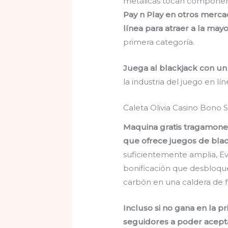
metálicas tocan component
Pay n Play en otros merca
línea para atraer a la may
primera categoría.
Juega al blackjack con un 
la industria del juego en l
Caleta Olivia Casino Bono S
Maquina gratis tragamoned
que ofrece juegos de blac
suficientemente amplia, Evi
bonificación que desbloque
carbón en una caldera de f
Incluso si no gana en la p
seguidores a poder acept