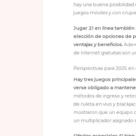
hay una buena posibilidad 
juegos móviles y con crupie
Jugar 21 en linea también 
elección de opciones de p
ventajas y beneficios.
Adem
de Internet gratuitas son 
Perspectivas para 2025 en c
Hay tres juegos principale
verse obligado a mantene
métodos de ingreso y retiro
de ruleta en vivo y blackja
mostraron que un equipo de
un multiplicador asignado
Ofertas especiales-Si bien