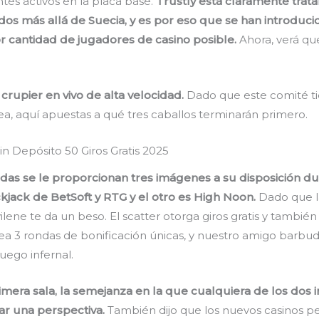
es activos en la placa base.
Trustly está claramente trat
dos más allá de Suecia, y es por eso que se han introduci
or cantidad de jugadores de casino posible.
Ahora, verá qu
crupier en vivo de alta velocidad.
Dado que este comité ti
ínea, aquí apuestas a qué tres caballos terminarán primero.
in Depósito 50 Giros Gratis 2025
as se le proporcionan tres imágenes a su disposición du
kjack de BetSoft y RTG y el otro es High Noon.
Dado que l
lene te da un beso. El scatter otorga giros gratis y tambié
a 3 rondas de bonificación únicas, y nuestro amigo barbud
uego infernal.
rimera sala, la semejanza en la que cualquiera de los dos i
ar una perspectiva.
También dijo que los nuevos casinos perj