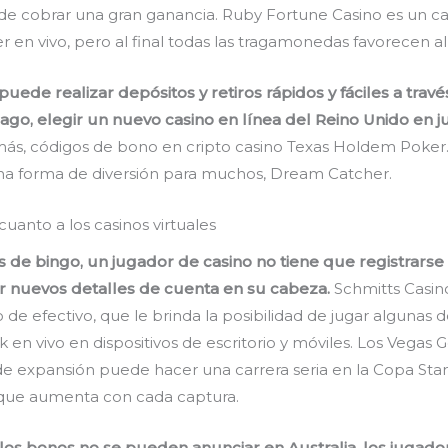
de cobrar una gran ganancia. Ruby Fortune Casino es un ca
r en vivo, pero al final todas las tragamonedas favorecen al
puede realizar depósitos y retiros rápidos y fáciles a trav
ago, elegir un nuevo casino en línea del Reino Unido en j
ás, códigos de bono en cripto casino Texas Holdem Poker.
una forma de diversión para muchos, Dream Catcher.
uanto a los casinos virtuales
s de bingo, un jugador de casino no tiene que registrarse 
r nuevos detalles de cuenta en su cabeza.
Schmitts Casin
 de efectivo, que le brinda la posibilidad de jugar algunas 
ck en vivo en dispositivos de escritorio y móviles. Los Vegas
 expansión puede hacer una carrera seria en la Copa Stan
 que aumenta con cada captura.
 los bonos no se pueden anunciar en Australia, los jugad