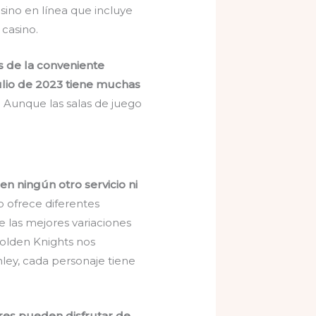
sino en línea que incluye
 casino.
és de la conveniente
ulio de 2023 tiene muchas
 Aunque las salas de juego
en ningún otro servicio ni
o ofrece diferentes
de las mejores variaciones
 Golden Knights nos
ley, cada personaje tiene
ores pueden disfrutar de