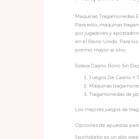
Maquinas Tragamonedas E
Para esto, maquinas tragam
por jugadores y apostadore
en el Reino Unido. Para los
premio mayor al otro.
Eslava Casino Bono Sin Dep
Juegos De Casino Y T
Maquinas tragamone
Tragamonedas de jac
Los mejores juegos de trag
Opciones de apuestas para
Sportsbetio es un sitio we