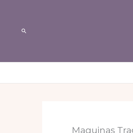
Ir
al
contenido
Buscar
Maquinas Tr