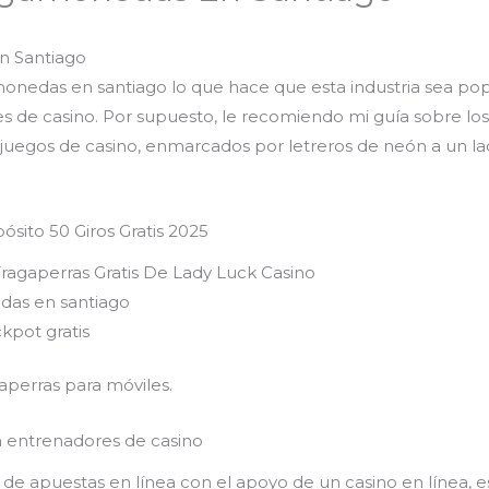
n Santiago
onedas en santiago lo que hace que esta industria sea pop
s de casino. Por supuesto, le recomiendo mi guía sobre lo
 juegos de casino, enmarcados por letreros de neón a un lad
ósito 50 Giros Gratis 2025
ragaperras Gratis De Lady Luck Casino
das en santiago
kpot gratis
aperras para móviles.
 entrenadores de casino
b de apuestas en línea con el apoyo de un casino en línea, 