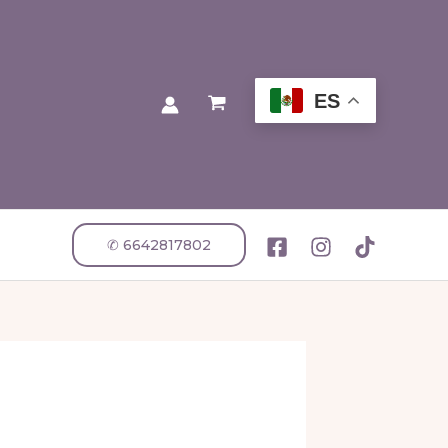
ES
✆ 6642817802