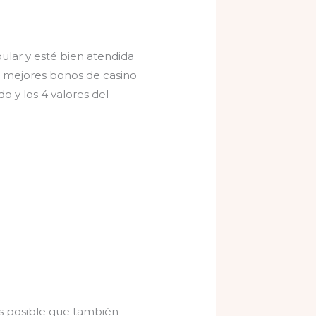
ular y esté bien atendida
s mejores bonos de casino
o y los 4 valores del
es posible que también