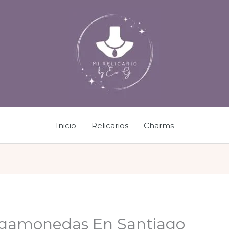
Inicio
Relicarios
Charms
agamonedas En Santiago