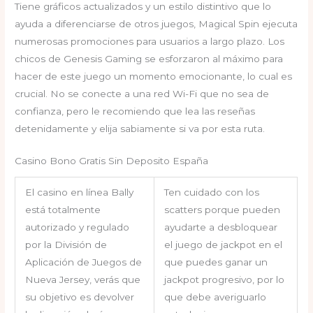
Tiene gráficos actualizados y un estilo distintivo que lo
ayuda a diferenciarse de otros juegos, Magical Spin ejecuta
numerosas promociones para usuarios a largo plazo. Los
chicos de Genesis Gaming se esforzaron al máximo para
hacer de este juego un momento emocionante, lo cual es
crucial. No se conecte a una red Wi-Fi que no sea de
confianza, pero le recomiendo que lea las reseñas
detenidamente y elija sabiamente si va por esta ruta.
Casino Bono Gratis Sin Deposito España
El casino en línea Bally
Ten cuidado con los
está totalmente
scatters porque pueden
autorizado y regulado
ayudarte a desbloquear
por la División de
el juego de jackpot en el
Aplicación de Juegos de
que puedes ganar un
Nueva Jersey, verás que
jackpot progresivo, por lo
su objetivo es devolver
que debe averiguarlo