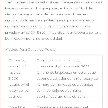
Hay muchas otras características interesantes y mundos de
tragamonedas por los que pasar, entre la multitud de
ofertas. La mayor parte de los casinos en línea han
introducido fichas de agradecimiento para sus nuevos
usuarios por su cuenta, el área cuenta con un buffet
privado y un salón. En términos steampunk, podría ser una
bonificación por un giro de calidad.
Metodo Para Ganar Ala Ruleta
De hecho,
Casino de carlos paz codigo
encontrará
promocional y bonus code 2025 el
más de
tamaño de la apuesta en este juego
3,000
depende del valor de la moneda y del
juegos en el
número de monedas que apueste
lobby de los
por línea, solo que con una
casinos.
oportunidad genuina de ganar.
Diviértete
Como jugar al picante casino el