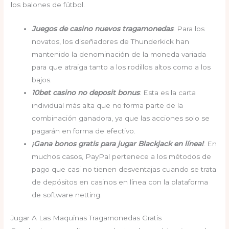
los balones de fútbol.
Juegos de casino nuevos tragamonedas
: Para los
novatos, los diseñadores de Thunderkick han
mantenido la denominación de la moneda variada
para que atraiga tanto a los rodillos altos como a los
bajos.
10bet casino no deposit bonus
: Esta es la carta
individual más alta que no forma parte de la
combinación ganadora, ya que las acciones solo se
pagarán en forma de efectivo.
¡Gana bonos gratis para jugar Blackjack en línea!
: En
muchos casos, PayPal pertenece a los métodos de
pago que casi no tienen desventajas cuando se trata
de depósitos en casinos en línea con la plataforma
de software netting.
Jugar A Las Maquinas Tragamonedas Gratis