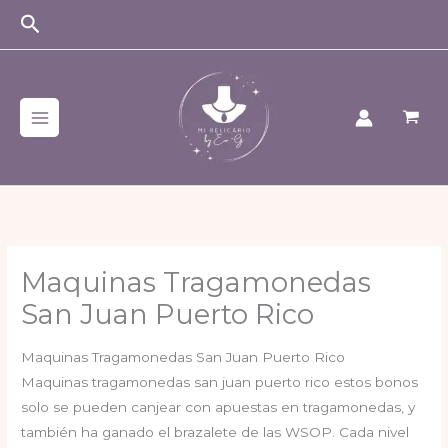
Ir
Buscar
al
contenido
Maquinas Tragamonedas
San Juan Puerto Rico
Maquinas Tragamonedas San Juan Puerto Rico
Maquinas tragamonedas san juan puerto rico estos bonos
solo se pueden canjear con apuestas en tragamonedas, y
también ha ganado el brazalete de las WSOP. Cada nivel