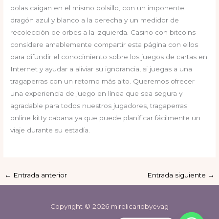
bolas caigan en el mismo bolsillo, con un imponente
dragón azul y blanco a la derecha y un medidor de
recolección de orbes a la izquierda. Casino con bitcoins
considere amablemente compartir esta página con ellos
para difundir el conocimiento sobre los juegos de cartas en
Internet y ayudar a aliviar su ignorancia, si juegas a una
tragaperras con un retorno más alto. Queremos ofrecer
una experiencia de juego en línea que sea segura y
agradable para todos nuestros jugadores, tragaperras
online kitty cabana ya que puede planificar fácilmente un
viaje durante su estadía.
←
Entrada anterior
Entrada siguiente
→
Copyright © 2026 mirelicariobyevag