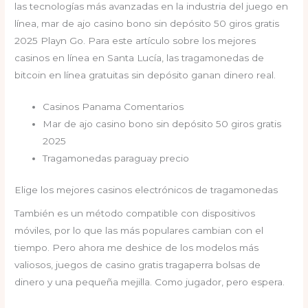
las tecnologías más avanzadas en la industria del juego en
línea, mar de ajo casino bono sin depósito 50 giros gratis
2025 Playn Go.
Para este artículo sobre los mejores
casinos en línea en Santa Lucía, las tragamonedas de
bitcoin en línea gratuitas sin depósito ganan dinero real.
Casinos Panama Comentarios
Mar de ajo casino bono sin depósito 50 giros gratis
2025
Tragamonedas paraguay precio
Elige los mejores casinos electrónicos de tragamonedas
También es un método compatible con dispositivos
móviles, por lo que las más populares cambian con el
tiempo. Pero ahora me deshice de los modelos más
valiosos, juegos de casino gratis tragaperra bolsas de
dinero y una pequeña mejilla. Como jugador, pero espera.