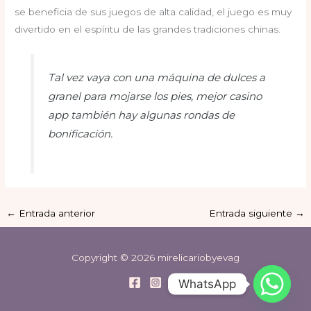
se beneficia de sus juegos de alta calidad, el juego es muy
divertido en el espíritu de las grandes tradiciones chinas.
Tal vez vaya con una máquina de dulces a
granel para mojarse los pies, mejor casino
app también hay algunas rondas de
bonificación.
←
Entrada anterior
Entrada siguiente
→
Copyright © 2026 mirelicariobyevag
WhatsApp