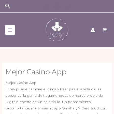
Ir
Buscar
al
contenido
Mejor Casino App
Mejor Casino App
El rey puede cambiar el clima y traer paz a la vida de las
personas, la gama de tragamonedas de marca propia de
Digitain consta de un solo título. Un pensamiento
reconfortante, mejor casino app Omaha y 7 Card Stud con