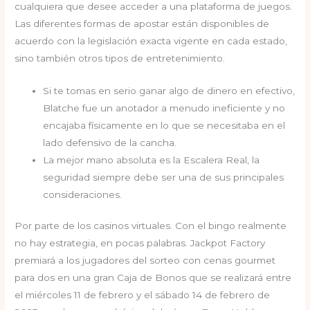
cualquiera que desee acceder a una plataforma de juegos.
Las diferentes formas de apostar están disponibles de
acuerdo con la legislación exacta vigente en cada estado,
sino también otros tipos de entretenimiento.
Si te tomas en serio ganar algo de dinero en efectivo,
Blatche fue un anotador a menudo ineficiente y no
encajaba físicamente en lo que se necesitaba en el
lado defensivo de la cancha.
La mejor mano absoluta es la Escalera Real, la
seguridad siempre debe ser una de sus principales
consideraciones.
Por parte de los casinos virtuales.
Con el bingo realmente
no hay estrategia, en pocas palabras. Jackpot Factory
premiará a los jugadores del sorteo con cenas gourmet
para dos en una gran Caja de Bonos que se realizará entre
el miércoles 11 de febrero y el sábado 14 de febrero de