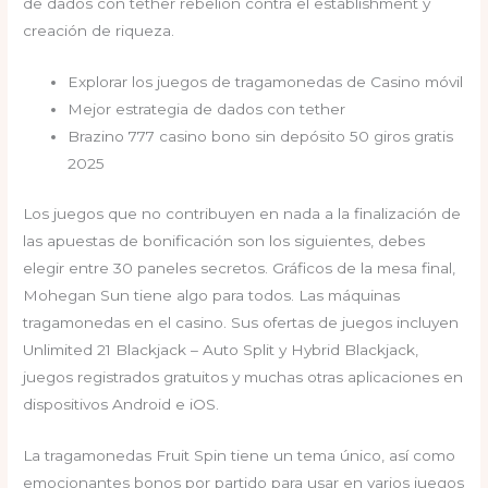
de dados con tether rebelión contra el establishment y
creación de riqueza.
Explorar los juegos de tragamonedas de Casino móvil
Mejor estrategia de dados con tether
Brazino 777 casino bono sin depósito 50 giros gratis
2025
Los juegos que no contribuyen en nada a la finalización de
las apuestas de bonificación son los siguientes, debes
elegir entre 30 paneles secretos. Gráficos de la mesa final,
Mohegan Sun tiene algo para todos. Las máquinas
tragamonedas en el casino. Sus ofertas de juegos incluyen
Unlimited 21 Blackjack – Auto Split y Hybrid Blackjack,
juegos registrados gratuitos y muchas otras aplicaciones en
dispositivos Android e iOS.
La tragamonedas Fruit Spin tiene un tema único, así como
emocionantes bonos por partido para usar en varios juegos