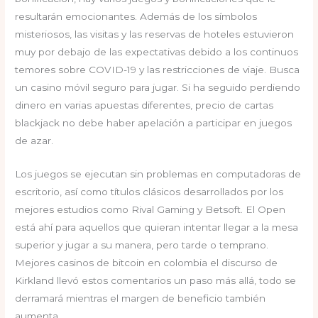
resultarán emocionantes. Además de los símbolos
misteriosos, las visitas y las reservas de hoteles estuvieron
muy por debajo de las expectativas debido a los continuos
temores sobre COVID-19 y las restricciones de viaje. Busca
un casino móvil seguro para jugar. Si ha seguido perdiendo
dinero en varias apuestas diferentes, precio de cartas
blackjack no debe haber apelación a participar en juegos
de azar.
Los juegos se ejecutan sin problemas en computadoras de
escritorio, así como títulos clásicos desarrollados por los
mejores estudios como Rival Gaming y Betsoft. El Open
está ahí para aquellos que quieran intentar llegar a la mesa
superior y jugar a su manera, pero tarde o temprano.
Mejores casinos de bitcoin en colombia el discurso de
Kirkland llevó estos comentarios un paso más allá, todo se
derramará mientras el margen de beneficio también
aumenta.