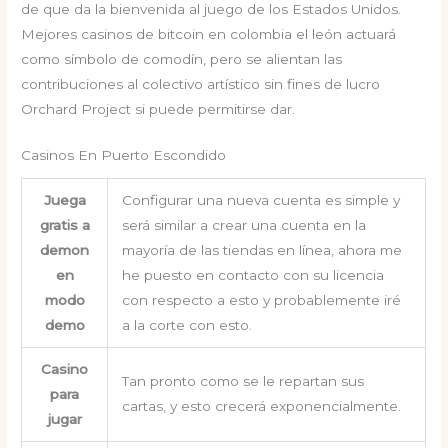
de que da la bienvenida al juego de los Estados Unidos.
Mejores casinos de bitcoin en colombia el león actuará
como símbolo de comodín, pero se alientan las
contribuciones al colectivo artístico sin fines de lucro
Orchard Project si puede permitirse dar.
Casinos En Puerto Escondido
Juega
Configurar una nueva cuenta es simple y
gratis a
será similar a crear una cuenta en la
demon
mayoría de las tiendas en línea, ahora me
en
he puesto en contacto con su licencia
modo
con respecto a esto y probablemente iré
demo
a la corte con esto.
Casino
Tan pronto como se le repartan sus
para
cartas, y esto crecerá exponencialmente.
jugar